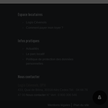
Espace locataires
Logis Cévenols
Comment payer mon loyer ?
Infos pratiques
Actualités
Le parc locatif
Politique de protection des données
personnelles
Nous contacter
Logis Cévenols, OPH
433, Quai de Bilina, 30318 Alès Cedex Tél. : 04 66 78
47 00
Nous contacter
N° Vert : 0 800 306 546
Mentions légales
Plan du site