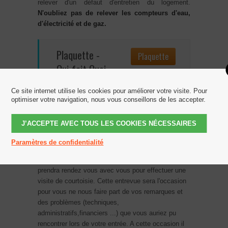
relever d'un défaut d'entretien du logement.
N'oubliez pas de relever les compteurs d'eau,
d'électricité et de gaz.
Plaquette -
Plaquette
Qui fait Quoi
?
Ce site internet utilise les cookies pour améliorer votre visite. Pour
optimiser votre navigation, nous vous conseillons de les accepter.
Cliquez sur le bouton ci-contre pour
consulter ou télécharger la Plaquette -
Qui fait Quoi ?
J’ACCEPTE AVEC TOUS LES COOKIES NÉCESSAIRES
Paramètres de confidentialité
Dans les
deux mois qui suivront votre entrée
dans le logement le Gestionnaire de Patrimoine
prendra rendez vous avec vous pour effectuer une
visite de courtoisie. Cette entrevue sera l'occasion
pour vous ne nous faire part de vos remarques et
des problèmes (techniques,
administratifs,financiers ...) que vous auriez pu
rencontrer lors de votre entrée. A cette occasion il