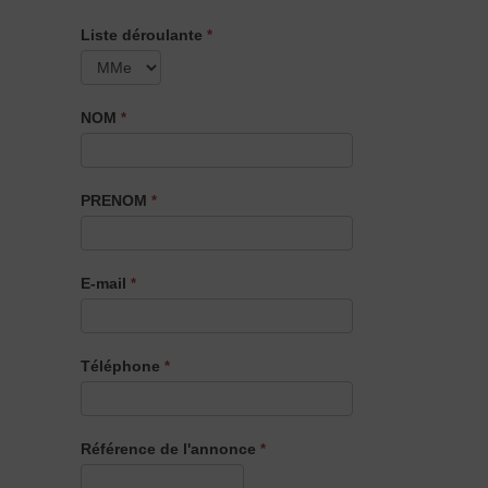
OFFRE
Liste déroulante
*
2019-
01
NOM
*
PRENOM
*
E-mail
*
Téléphone
*
Référence de l'annonce
*