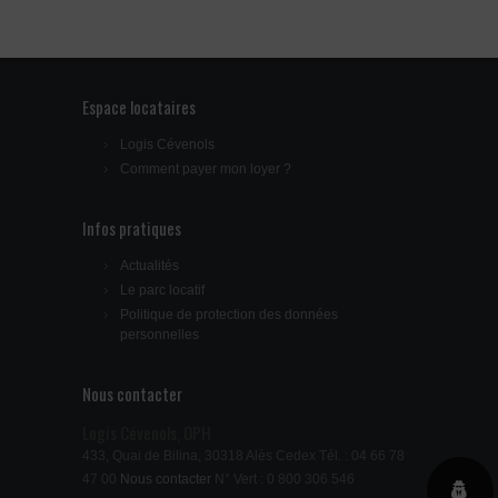
Espace locataires
Logis Cévenols
Comment payer mon loyer ?
Infos pratiques
Actualités
Le parc locatif
Politique de protection des données
personnelles
Nous contacter
Logis Cévenols, OPH
433, Quai de Bilina, 30318 Alès Cedex Tél. : 04 66 78
47 00
Nous contacter
N° Vert : 0 800 306 546