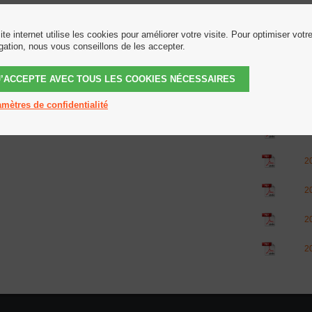
tion du 16 Février 2018
2
ite internet utilise les cookies pour améliorer votre visite. Pour optimiser votr
2
gation, nous vous conseillons de les accepter.
2
J’ACCEPTE AVEC TOUS LES COOKIES NÉCESSAIRES
2
mètres de confidentialité
2
2
2
2
2