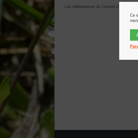
Les délibérations du Conseil d'Administra
Ce s
navi
Para