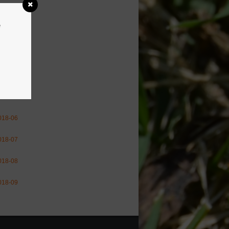
018-01
e
018-02
018-03
018-04
018-05
018-06
018-07
018-08
018-09