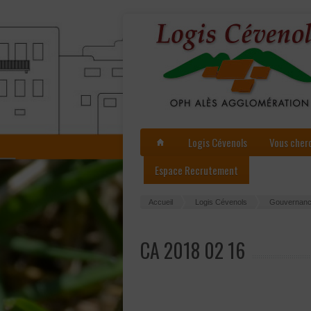
Logis Cévenols
Vous cher
Espace Recrutement
Accueil
Logis Cévenols
Gouvernan
CA 2018 02 16