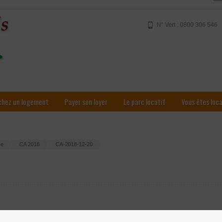
N° Vert : 0800 306 546
chez un logement
Payer son loyer
Le parc locatif
Vous êtes loc
ce
CA 2018
CA-2018-12-20