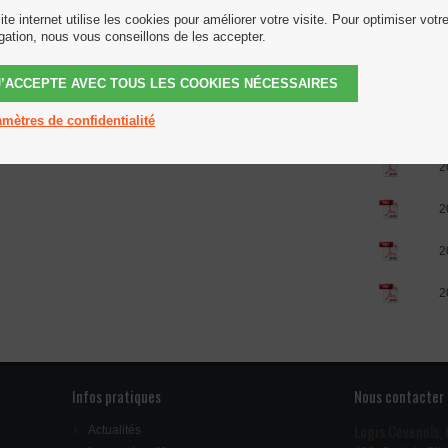
Date du CA
ite internet utilise les cookies pour améliorer votre visite. Pour optimiser votr
gation, nous vous conseillons de les accepter.
ration du 20 Décembre 2018
2
J’ACCEPTE AVEC TOUS LES COOKIES NÉCESSAIRES
2
mètres de confidentialité
2
2
2
2
2
Infos pratiques
Nous contacter
Logis Cévenols,
Actualités