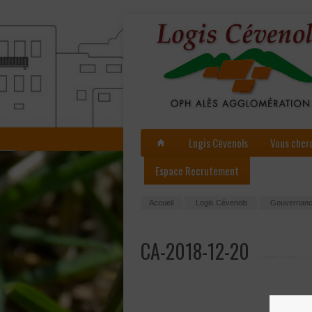
Logis Cévenols
Vous cher
Espace Recrutement
Accueil
Logis Cévenols
Gouvernan
CA-2018-12-20