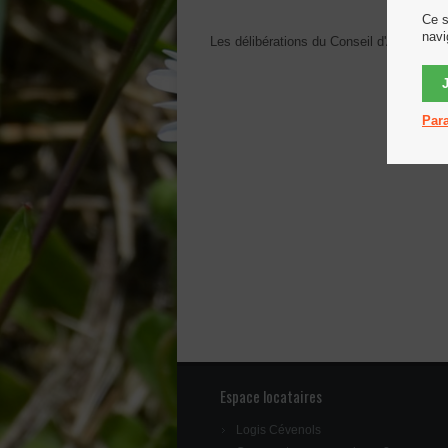
Ce s
navi
Les délibérations du Conseil d'Administ
Para
Espace locataires
Logis Cévenols