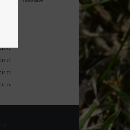
Délibération
e
018-68
018-69
018-70
018-71
018-72
018-73
018-74
 OPH