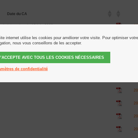
Date du CA
administration du 12 juin 2020
20
ite internet utilise les cookies pour améliorer votre visite. Pour optimiser votr
20
gation, nous vous conseillons de les accepter.
20
J’ACCEPTE AVEC TOUS LES COOKIES NÉCESSAIRES
20
mètres de confidentialité
20
20
20
20
20