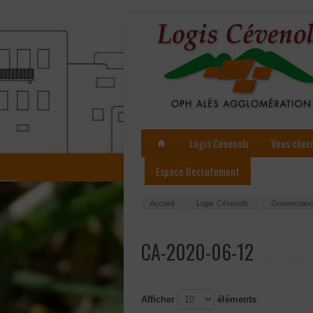
Logis Cévenols
Vous cher
Espace Recrutement
Accueil
Logis Cévenols
Gouvernan
CA-2020-06-12
Afficher
éléments