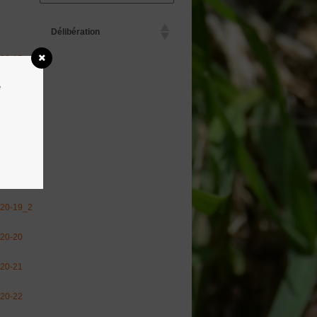
Délibération
20-15
e
20-16
20-17
20-18
20-19_1
20-19_2
20-20
20-21
20-22