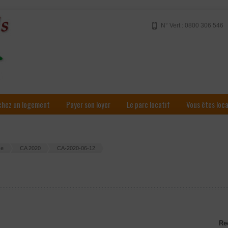
N° Vert : 0800 306 546
chez un logement
Payer son loyer
Le parc locatif
Vous êtes loc
ce
CA 2020
CA-2020-06-12
Re