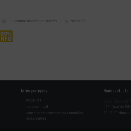
Les commentaires sont fermés
Actualités
Infos pratiques
Nous contacter
Logis Cévenols,
Actualités
Le parc locatif
433, Quai de Bili
78 47 00
Nous co
Politique de protection des données
personnelles