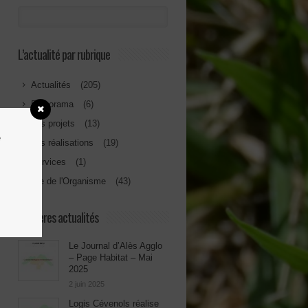
L’actualité par rubrique
Actualités
(205)
Diaporama
(6)
Les projets
(13)
e
Les réalisations
(19)
Services
(1)
Vie de l'Organisme
(43)
Dernières actualités
Le Journal d’Alès Agglo
– Page Habitat – Mai
2025
2 juin 2025
Logis Cévenols réalise