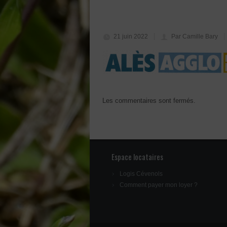
21 juin 2022
Par Camille Bary
Les commentaires sont fermés.
Espace locataires
Logis Cévenols
Comment payer mon loyer ?