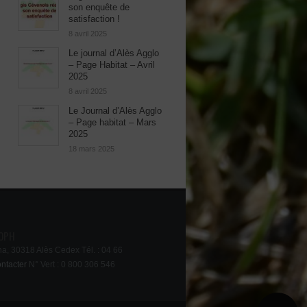
son enquête de
satisfaction !
8 avril 2025
Le journal d’Alès Agglo
– Page Habitat – Avril
2025
8 avril 2025
Le Journal d’Alès Agglo
– Page habitat – Mars
2025
18 mars 2025
 OPH
na, 30318 Alès Cedex Tél. : 04 66
ntacter
N° Vert : 0 800 306 546