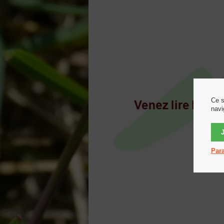
Ce s
navi
Para