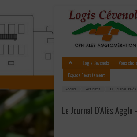
Logis Cévenols
Vous cher
Espace Recrutement
Accueil
Actualités
Le Journal D’Alès
Le Journal D’Alès Agglo