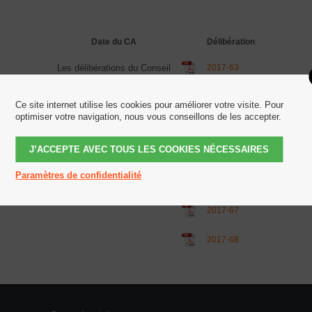
Date du CA
Délibération
Les délibérations du Conseil
2017-63
d'Administration du 25
Octobre 2017
Ce site internet utilise les cookies pour améliorer votre visite. Pour
optimiser votre navigation, nous vous conseillons de les accepter.
2017-64
J’ACCEPTE AVEC TOUS LES COOKIES NÉCESSAIRES
2017-65
Paramètres de confidentialité
2017-66
2017-67
2017-68